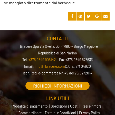
se mangiato direttamente dal barbecue.
CONTATTI
Il Bracere Spa
Via Ovella, 33, 47893 - Borgo Maggiore
Repubblica di San Marino
Tel.
+378 0549 906142
- Fax +378 0549 875633
Email:
info@ilbracere.com
C.O.E. SM 04920
Iscr. Reg. e-commerce Nr. 49 del 25/02/2014
RICHIEDI INFORMAZIONI
LINK UTILI
Modalità di pagamento
Spedizioni e Costi
Resi e rimorsi
Come ordinare
Termini e Condizioni
Privacy Policy