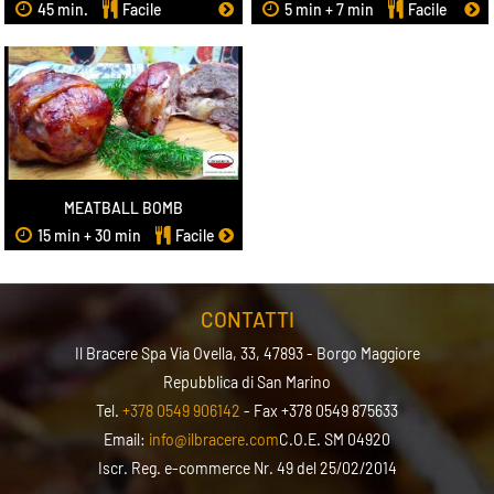
45 min.
Facile
5 min + 7 min
Facile
MEATBALL BOMB
15 min + 30 min
Facile
CONTATTI
Il Bracere Spa
Via Ovella, 33, 47893 - Borgo Maggiore
Repubblica di San Marino
Tel.
+378 0549 906142
- Fax +378 0549 875633
Email:
info@ilbracere.com
C.O.E. SM 04920
Iscr. Reg. e-commerce Nr. 49 del 25/02/2014