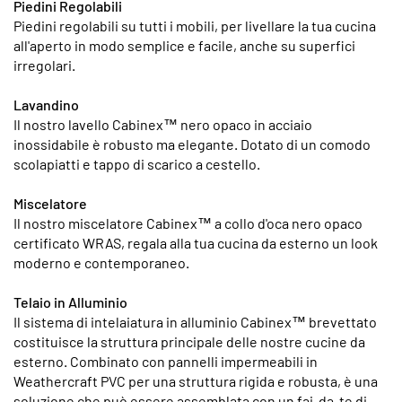
Piedini Regolabili
Piedini regolabili su tutti i mobili, per livellare la tua cucina
all'aperto in modo semplice e facile, anche su superfici
irregolari.
Lavandino
Il nostro lavello Cabinex™ nero opaco in acciaio
inossidabile è robusto ma elegante. Dotato di un comodo
scolapiatti e tappo di scarico a cestello.
Miscelatore
Il nostro miscelatore Cabinex™ a collo d'oca nero opaco
certificato WRAS, regala alla tua cucina da esterno un look
moderno e contemporaneo.
Telaio in Alluminio
Il sistema di intelaiatura in alluminio Cabinex™ brevettato
costituisce la struttura principale delle nostre cucine da
esterno. Combinato con pannelli impermeabili in
Weathercraft PVC per una struttura rigida e robusta, è una
soluzione che può essere assemblata con un fai-da-te di