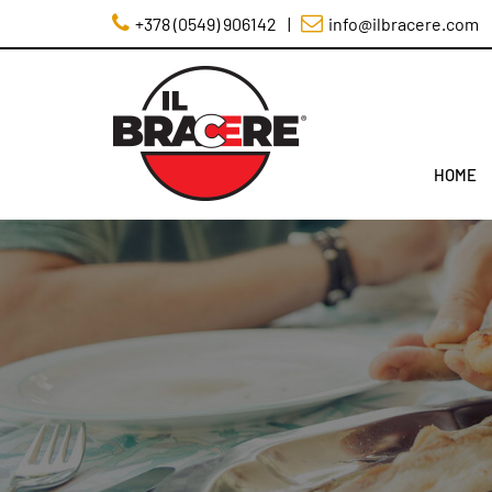
+378 (0549) 906142
|
info@ilbracere.com
HOME