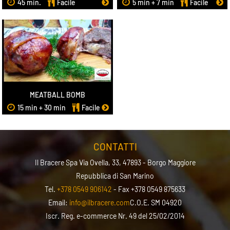
45 min.
Facile
5 min + 7 min
Facile
MEATBALL BOMB
15 min + 30 min
Facile
CONTATTI
Il Bracere Spa
Via Ovella, 33, 47893 - Borgo Maggiore
Repubblica di San Marino
Tel.
+378 0549 906142
- Fax +378 0549 875633
Email:
info@ilbracere.com
C.O.E. SM 04920
Iscr. Reg. e-commerce Nr. 49 del 25/02/2014