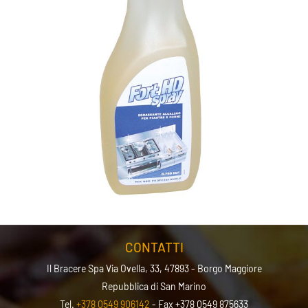
CONTATTI
Il Bracere Spa
Via Ovella, 33, 47893 - Borgo Maggiore
Repubblica di San Marino
Tel.
+378 0549 906142
- Fax +378 0549 875633